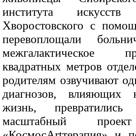
института искусст
Хворостовского с помо
перевоплощали больн
межгалактическое п
квадратных метров отдел
родителям озвучивают од
диагнозов, влияющих
жизнь, превратилис
масштабный прое
«КосмосArtтерапия» и 