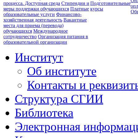
Он
процесса. Доступная среда
Стипендии и
Подготовительные
опл
меры поддержки обучающихся
Платные
курсы
Об
образовательные услуги
Финансово-
хозяйственная деятельность
Вакантные
места для приема (перевода)
обучающихся
Международное
сотрудничество
Организация питания в
образовательной организации
Институт
Об институте
Контакты и реквизит
Структура СГИИ
Библиотека
Электронная информаци