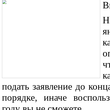
В
Н
я
к
о
ч
к
подать заявление до конц
порядке, иначе восполь
году вы не сможете.