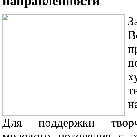
направленности
З
В
п
п
х
т
н
Для поддержки творч
молодого поколения с э