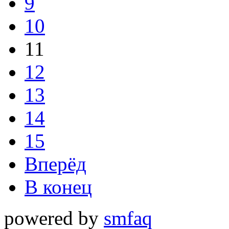
9
10
11
12
13
14
15
Вперёд
В конец
powered by
smfaq