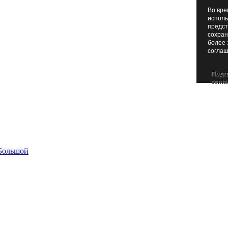
Во вре
исполь
предст
сохран
более 
соглаш
Подт
согла
Большой