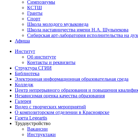
Симпозиумы
КСТШ
Гранты
Спорт
Школа молодого музыковеда
Школа наставничества имени Н.А. Шульпекова
Сибирская арт-лаборатория исполнительства на ду
Афиша
Институт
Об институте
Контакты и реквизиты
Структура СГИИ
Библиотека
Электронная информационная образовательная среда
Колледж
Центр непрерывного образования и повышения квалифик
Независимая оценка качества образования
Галерея
Видео с творческих мероприятий
О композиторском отделении в Красноярске
Газета Legeartis
Трудоустройство
Вакансии
Инструктажи