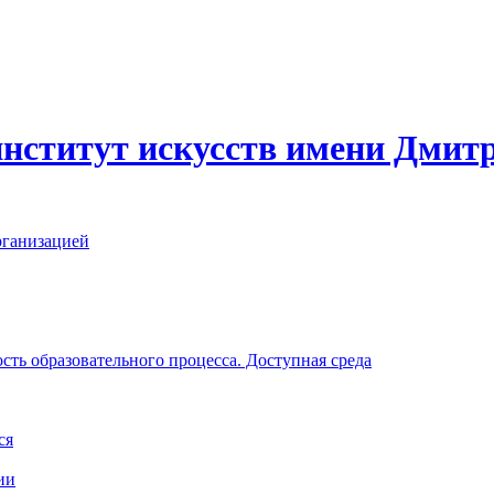
нститут искусств имени Дмит
рганизацией
ть образовательного процесса. Доступная среда
ся
ии