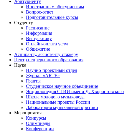
Абитуриенту
Иностранным абитуриентам
Вопрос-ответ
Подготовительные курсы
Студенту
Расписание
Информация
Выпускнику
Онлайн-оплата услуг
Общежитие
Аспиранту, ассистенту-стажеру
Центр непрерывного образования
Наука
Научно-проектный отдел
Журнал «ARTE»
Гранты
Студенческое научное объединение
Энциклопедия СГИИ имени Д. Хворостовского
Школа молодого музыковеда
Национальные проекты России
Лаборатория музыкальной критики
Мероприятия
Конкурсы
Олимпиады
Конференции