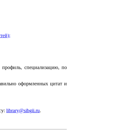
тей);
. профиль, специализацию, по
равильно оформленных цитат и
су:
library@sibgii.ru
.