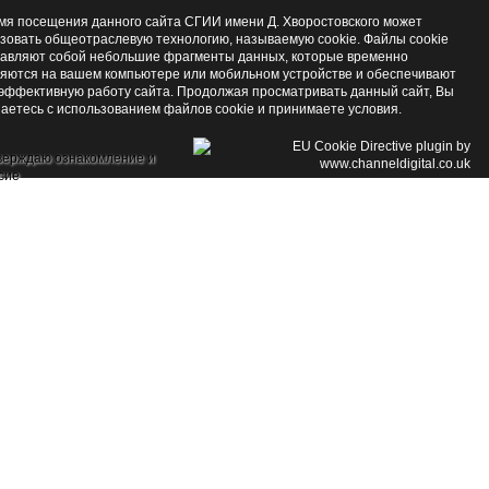
мя посещения данного сайта СГИИ имени Д. Хворостовского может
зовать общеотраслевую технологию, называемую cookie. Файлы cookie
авляют собой небольшие фрагменты данных, которые временно
яются на вашем компьютере или мобильном устройстве и обеспечивают
эффективную работу сайта. Продолжая просматривать данный сайт, Вы
аетесь с использованием файлов cookie и принимаете условия.
верждаю ознакомление и
сие