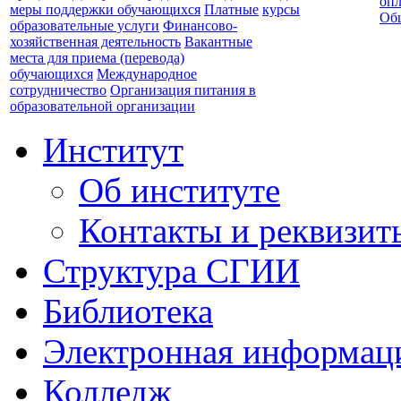
опл
меры поддержки обучающихся
Платные
курсы
Об
образовательные услуги
Финансово-
хозяйственная деятельность
Вакантные
места для приема (перевода)
обучающихся
Международное
сотрудничество
Организация питания в
образовательной организации
Институт
Об институте
Контакты и реквизит
Структура СГИИ
Библиотека
Электронная информаци
Колледж