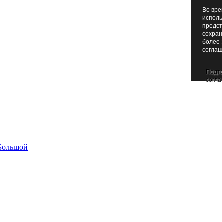
Во вре
исполь
предст
сохран
более 
соглаш
Подт
согла
Большой