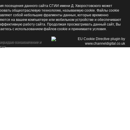
мя посещения данного сайта СГИИ имени Д. Хворостовского может
зовать общеотраслевую технологию, называемую cookie. Файлы cookie
авляют собой небольшие фрагменты данных, которые временно
яются на вашем компьютере или мобильном устройстве и обеспечивают
эффективную работу сайта. Продолжая просматривать данный сайт, Вы
аетесь с использованием файлов cookie и принимаете условия.
верждаю ознакомление и
сие