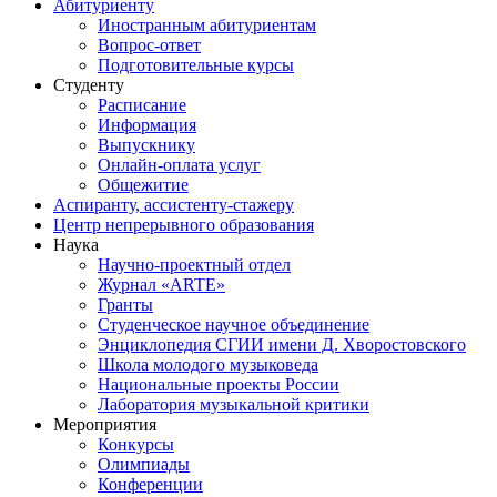
Абитуриенту
Иностранным абитуриентам
Вопрос-ответ
Подготовительные курсы
Студенту
Расписание
Информация
Выпускнику
Онлайн-оплата услуг
Общежитие
Аспиранту, ассистенту-стажеру
Центр непрерывного образования
Наука
Научно-проектный отдел
Журнал «ARTE»
Гранты
Студенческое научное объединение
Энциклопедия СГИИ имени Д. Хворостовского
Школа молодого музыковеда
Национальные проекты России
Лаборатория музыкальной критики
Мероприятия
Конкурсы
Олимпиады
Конференции