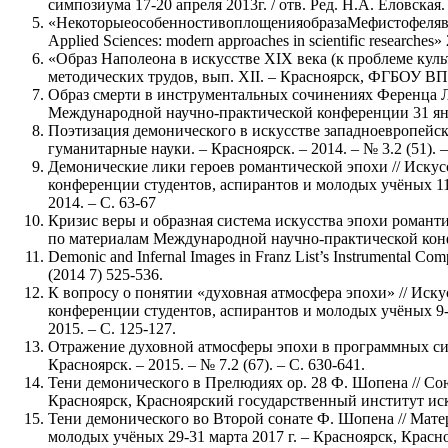
симпозиума 17-20 апреля 2013г. / отв. Ред. Н.А. Еловская
«НекоторыеособенностивоплощенияобразаМефистофелявинстр
Applied Sciences: modern approaches in scientific researches»
«Образ Наполеона в искусстве XIX века (к проблеме куль
методических трудов, вып. XII. – Красноярск, ФГБОУ ВП
Образ смерти в инструментальных сочинениях Ференца Л
Международной научно-практической конференции 31 января
Поэтизация демонического в искусстве западноевропейск
гуманитарные науки. – Красноярск. – 2014. – № 3.2 (51). –
Демонические лики героев романтической эпохи // Иску
конференции студентов, аспирантов и молодых учёных 11-
2014. – С. 63-67
Кризис веры и образная система искусства эпохи романти
по материалам Международной научно-практической конфер
Demonic and Infernal Images in Franz List’s Instrumental Compo
(2014 7) 525-536.
К вопросу о понятии «духовная атмосфера эпохи» // Иск
конференции студентов, аспирантов и молодых учёных 9-1
2015. – С. 125-127.
Отражение духовной атмосферы эпохи в программных сим
Красноярск. – 2015. – № 7.2 (67). – С. 630-641.
Тени демонического в Прелюдиях ор. 28 Ф. Шопена // Со
Красноярск, Красноярский государственный институт искус
Тени демонического во Второй сонате Ф. Шопена // Мат
молодых учёных 29-31 марта 2017 г. – Красноярск, Красн