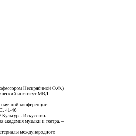
рофессором Нескрябиной О.Ф.)
идический институт МВД
й научной конференции
С. 41-46.
 Культура. Искусство.
я академия музыки и театра. –
 материалы международного