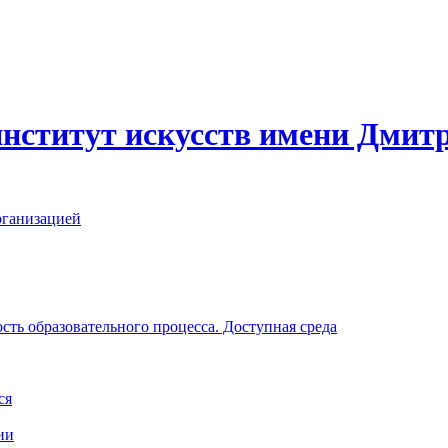
нститут искусств имени Дмит
рганизацией
ть образовательного процесса. Доступная среда
ся
ии