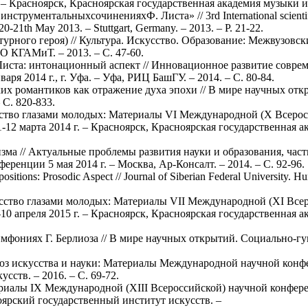
. – Красноярск, Красноярская государственная академия музыки и т
ументальныхсочиненияхФ. Листа» // 3rd International scientifi
 20-21th May 2013. – Stuttgart, Germany. – 2013. – P. 21-22.
турного героя) // Культура. Искусство. Образование: Межвузовс
О КГАМиТ. – 2013. – С. 47-60.
иста: интонационный аспект // Инновационное развитие соврем
 2014 г., г. Уфа. – Уфа, РИЦ БашГУ. – 2014. – С. 80-84.
их романтиков как отражение духа эпохи // В мире научных отк
 С. 820-833.
сство глазами молодых: Материалы VI Международной (X Всерос
12 марта 2014 г. – Красноярск, Красноярская государственная ак
зма // Актуальные проблемы развития науки и образования, часть
енции 5 мая 2014 г. – Москва, Ар-Консалт. – 2014. – С. 92-96.
sitions: Prosodic Aspect // Journal of Siberian Federal University. H
усство глазами молодых: Материалы VII Международной (XI Все
0 апреля 2015 г. – Красноярск, Красноярская государственная ак
фониях Г. Берлиоза // В мире научных открытий. Социально-гу
юз искусства и науки: Материалы Международной научной конфер
ств. – 2016. – С. 69-72.
ериалы IX Международной (XIII Всероссийской) научной конфере
оярский государственный институт искусств. –