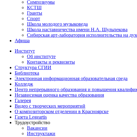
Симпозиумы
КСТШ
Гранты
Спорт
Школа молодого музыковеда
Школа наставничества имени Н.А. Шульпекова
Сибирская арт-лаборатория исполнительства на ду
Афиша
Институт
Об институте
Контакты и реквизиты
Структура СГИИ
Библиотека
Электронная информационная образовательная среда
Колледж
Центр непрерывного образования и повышения квалифик
Независимая оценка качества образования
Галерея
Видео с творческих мероприятий
О композиторском отделении в Красноярске
Газета Legeartis
Трудоустройство
Вакансии
Инструктажи