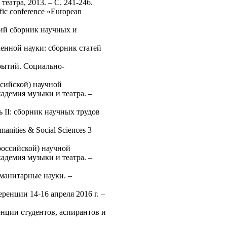
еатра, 2013. – С. 241-246.
c conference «European
кий сборник научных и
енной науки: сборник статей
рытий. Социально-
сийской) научной
адемия музыки и театра. –
 II: сборник научных трудов
umanities & Social Sciences 3
российской) научной
адемия музыки и театра. –
манитарные науки. –
енции 14-16 апреля 2016 г. –
нции студентов, аспирантов и