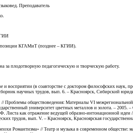
узыковед. Преподаватель
о.
КГИИ
омпозиции КГАМиТ (позднее – КГИИ).
она за плодотворную педагогическую и творческую работу.
е и восприятии (в соавторстве с доктором философских наук, п
 сборник научных трудов, вып. 6. – Красноярск, Сибирский юр
 // Проблемы обществоведения: Материалы VI межрегионально
ударственный университет цветных металлов и золота. – 2005. – 
Ф. Листа как отражение ведущей образно-интонационной идеи //
их трудов, вып. V. – Красноярск, Красноярская государственна
эпохи Романтизма» // Театр и музыка в современном обществе: