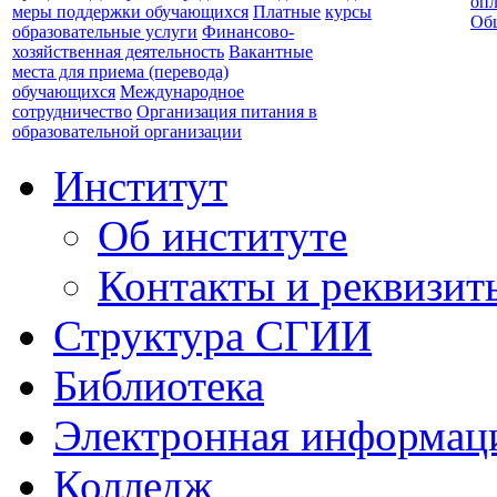
опл
меры поддержки обучающихся
Платные
курсы
Об
образовательные услуги
Финансово-
хозяйственная деятельность
Вакантные
места для приема (перевода)
обучающихся
Международное
сотрудничество
Организация питания в
образовательной организации
Институт
Об институте
Контакты и реквизит
Структура СГИИ
Библиотека
Электронная информаци
Колледж