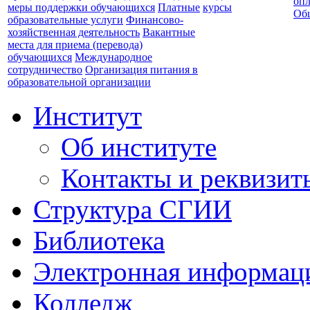
опл
меры поддержки обучающихся
Платные
курсы
Об
образовательные услуги
Финансово-
хозяйственная деятельность
Вакантные
места для приема (перевода)
обучающихся
Международное
сотрудничество
Организация питания в
образовательной организации
Институт
Об институте
Контакты и реквизит
Структура СГИИ
Библиотека
Электронная информаци
Колледж