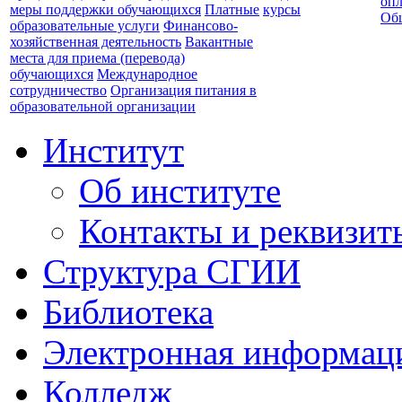
опл
меры поддержки обучающихся
Платные
курсы
Об
образовательные услуги
Финансово-
хозяйственная деятельность
Вакантные
места для приема (перевода)
обучающихся
Международное
сотрудничество
Организация питания в
образовательной организации
Институт
Об институте
Контакты и реквизит
Структура СГИИ
Библиотека
Электронная информаци
Колледж