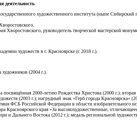
я деятельность
 государственного художественного института (ныне Сибирский
Хворостовского.
ия Хворостовского, руководитель творческой мастерской монум
демии художеств в г. Красноярске (с 2018 г.).
художников (2004 г.).
а посвящённая 2000-летию Рождества Христова (2000 г.); втора
дожеств (2003 г.); нагрудный знак «Герб города Красноярска» (20
емия ФСБ Российской Федерации в области изобразительного иск
натора Красноярского края «За высокохудожественные, отличающее
ри и Дальнего Востока (2012 г.); медаль региональной художест