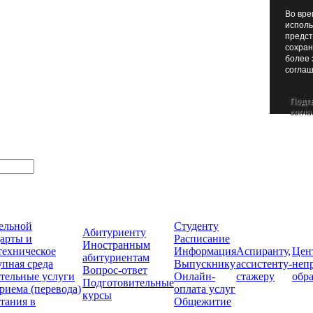
Во вре
исполь
предст
сохран
более 
соглаш
Подт
согла
тельной
Студенту
Абитуриенту
арты и
Расписание
Иностранным
техническое
Информация
Аспиранту,
Цен
абитуриентам
упная среда
Выпускнику
ассистенту-
неп
Вопрос-ответ
тельные услуги
Онлайн-
стажеру
обр
Подготовительные
риема (перевода)
оплата услуг
курсы
тания в
Общежитие