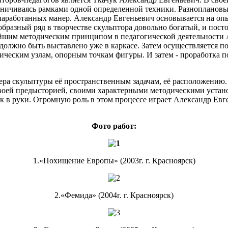
ничиваясь рамками одной определенной техники. Разноплановый 
аработанных манер. Александр Евгеньевич основывается на опы
бразный ряд в творчестве скульптора довольно богатый, и пост
йшим методическим принципом в педагогической деятельности А.
должно быть выставлено уже в каркасе. Затем осуществляется по
ическим узлам, опорным точкам фигуры. И затем - проработка п
ра скульптуры её пространственным задачам, её расположению.
 своей предысторией, своими характерными методическими уста
ук в руки. Огромную роль в этом процессе играет Александр Е
Фото работ:
1.«Похищение Европы» (2003г. г. Красноярск)
2.«Фемида» (2004г. г. Красноярск)