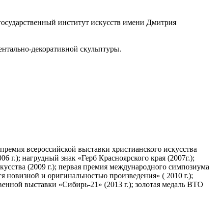
 государственный институт искусств имени Дмитрия
ентально-декоративной скульптуры.
я премия всероссийской выставки христианского искусства
06 г.); нагрудный знак «Герб Красноярского края (2007г.);
усства (2009 г.); первая премия международного симпозиума
ся новизной и оригинальностью произведения» ( 2010 г.);
венной выставки «Сибирь-21» (2013 г.); золотая медаль ВТО