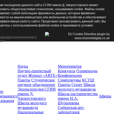
мя посещения данного сайта СГИИ имени Д. Хворостовского может
зовать общеотраслевую технологию, называемую cookie. Файлы cookie
авляют собой небольшие фрагменты данных, которые временно
яются на вашем компьютере или мобильном устройстве и обеспечивают
эффективную работу сайта. Продолжая просматривать данный сайт, Вы
аетесь с использованием файлов cookie и принимаете условия.
верждаю ознакомление и
сие
Наука
Мероприятия
Научно-проектный
Конкурсы
Олимпиады
отдел
Журнал «ARTE»
Конференции
Гранты
Студенческое
Симпозиумы
КСТШ
научное объединение
Гранты
Спорт
Школа
Энциклопедия СГИИ
молодого музыковеда
тр
имени Д.
Школа наставничества
рерывного
Афиша
Хворостовского
имени Н.А.
азования
Школа молодого
Шульпекова
музыковеда
Сибирская арт-
Национальные
лаборатория