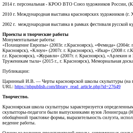
2014 г. персональная - КРОО ВТО Союз художников России, (К
2010 г. Международная выставка красноярских художников (г. 
2002 г. международная выставка в рамках фестиваля русской к
Проекты и творческие работы
Монументальные работы:
«Похищение Европы» (2003г. г.Красноярск), «Фемида» (2004г. г.
Красноярск), «Клоун» (2007г. г. Красноярск), «Икар» (2008 г.
г.г. Красноярск), «Журавли» (2007г. г. Красноярск), «Арлекин 
Труженикам тыла» (2015 г., г. Красноярск), Мемориальная доска
Публикации:
Царинный И.В. — Черты красноярской школы скульптуры (на приме
URL:
https://nbpublish.com/library_read_article.php?id=27649
Творчество.
Красноярская школа скульптуры характеризуется определенными
скульпторы-педагоги были выпускниками вузов Ленинграда (Ю.
обобщённой трактовке формы, выразительность силуэта, испол
ведение работы.
Одним из ведущих представителей школы, современных скульп