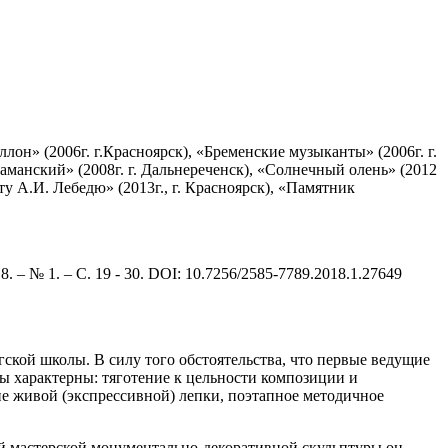
ллон» (2006г. г.Красноярск), «Бременские музыканты» (2006г. г.
Даманский» (2008г. г. Дальнереченск), «Солнечный олень» (2012
ту А.И. Лебедю» (2013г., г. Красноярск), «Памятник
– № 1. – С. 19 - 30. DOI: 10.7256/2585-7789.2018.1.27649
ской школы. В силу того обстоятельства, что первые ведущие
ы характерны: тяготение к цельности композиции и
ие живой (экспрессивной) лепки, поэтапное методичное
ей мастерской монументально-декоративной скульптуры он