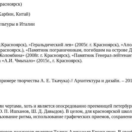
расноярск)
Харбин, Китай)
ультуры в Италии
Красноярск), «Геральдический лев» (2005г. г. Красноярск), «Апо
 г.Красноярск.), «Памятник пограничникам, погибшим на острове 
и Коломбина» (2008г. г. Красноярск), «Памятник Генерал-лейтенан
 «А.И. Чмыхало» (2015г., г. Красноярск).
ре творчества А. Е. Ткачука) // Архитектура и дизайн. – 2018. 
 чертами, хоть и является опосредованно преемницей петербург
 П. Ишханов, Ш. Д. Давыдов). В целом, для красноярской школ
ьзование ритма, использование графических приемов, сохранен
торов-педагогов является Ткачук Александр Евгеньевич. В сво