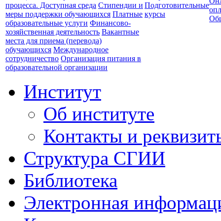
Он
процесса. Доступная среда
Стипендии и
Подготовительные
опл
меры поддержки обучающихся
Платные
курсы
Об
образовательные услуги
Финансово-
хозяйственная деятельность
Вакантные
места для приема (перевода)
обучающихся
Международное
сотрудничество
Организация питания в
образовательной организации
Институт
Об институте
Контакты и реквизит
Структура СГИИ
Библиотека
Электронная информаци