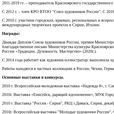
2011-2019 гг. – преподаватель Красноярского государственно
С 2012 г. – член КРО ВТОО "Союз художников России". С 20
С 2010 г. участник городских, краевых, региональных и всеро
международных творческих проектах в Сирии, Италии.
Награды:
Дважды Диплом Союза художников России, премия Министерства
благодарственное письмо Министерства культуры Красноярского
России «Традиции. Духовность. Мастерство» (2020г.).
С 2014 года работает как художник-иллюстратор: выполнила ху
Работы находятся в частных коллекциях в России, Чехии, Герм
Основные выставки и конкурсы.
2010 г. Всероссийская молодежная выставка «Надежда 8», г. С
2010г. Выставка «Енисейск, дарящий вдохновение», МУК Горо
2010 г. Выставка "Россия - Сирия", РКЦ г.Дамаск, Сирия, декаб
2010г. Всероссийская выставка "Молодые художники России",