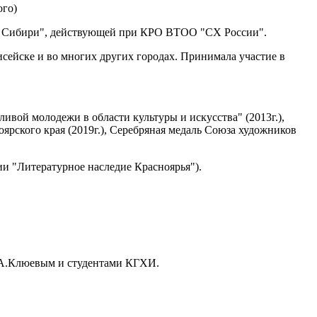
ого)
ки Сибири", действующей при КРО ВТОО "СХ России".
исейске и во многих других городах. Принимала участие в
вой молодежи в области культуры и искусства" (2013г.),
ярского края (2019г.), Серебряная медаль Союза художников
ии "Литературное наследие Красноярья").
, А.Клюевым и студентами КГХИ.