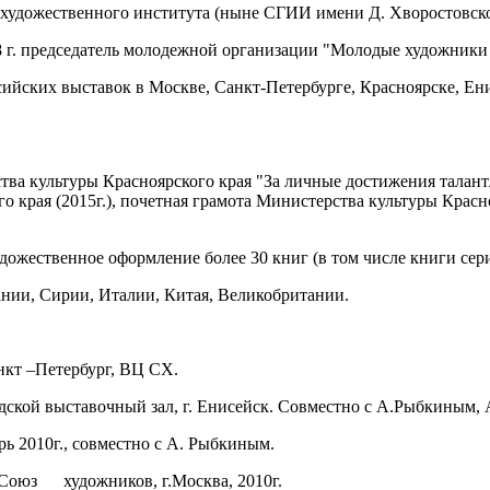
го художественного института (ныне СГИИ имени Д. Хворостовск
18 г. председатель молодежной организации "Молодые художни
ссийских выставок в Москве, Санкт-Петербурге, Красноярске, Ен
 культуры Красноярского края "За личные достижения талантли
 края (2015г.), почетная грамота Министерства культуры Красно
дожественное оформление более 30 книг (в том числе книги сер
ании, Сирии, Италии, Китая, Великобритании.
анкт –Петербург, ВЦ СХ.
дской выставочный зал, г. Енисейск. Совместно с А.Рыбкиным
рь 2010г., совместно с А. Рыбкиным.
 Союз художников, г.Москва, 2010г.