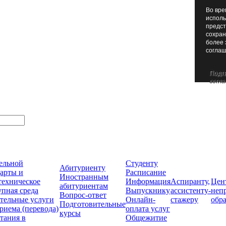
Во вре
исполь
предст
сохран
более 
соглаш
Подт
согла
тельной
Студенту
Абитуриенту
арты и
Расписание
Иностранным
техническое
Информация
Аспиранту,
Цен
абитуриентам
упная среда
Выпускнику
ассистенту-
неп
Вопрос-ответ
тельные услуги
Онлайн-
стажеру
обр
Подготовительные
риема (перевода)
оплата услуг
курсы
тания в
Общежитие