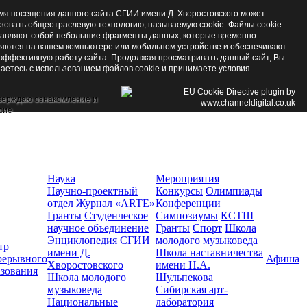
мя посещения данного сайта СГИИ имени Д. Хворостовского может
зовать общеотраслевую технологию, называемую cookie. Файлы cookie
авляют собой небольшие фрагменты данных, которые временно
яются на вашем компьютере или мобильном устройстве и обеспечивают
эффективную работу сайта. Продолжая просматривать данный сайт, Вы
аетесь с использованием файлов cookie и принимаете условия.
верждаю ознакомление и
сие
Наука
Мероприятия
Научно-проектный
Конкурсы
Олимпиады
отдел
Журнал «ARTE»
Конференции
Гранты
Студенческое
Симпозиумы
КСТШ
научное объединение
Гранты
Спорт
Школа
Энциклопедия СГИИ
молодого музыковеда
тр
имени Д.
Школа наставничества
рерывного
Афиша
Хворостовского
имени Н.А.
азования
Школа молодого
Шульпекова
музыковеда
Сибирская арт-
Национальные
лаборатория