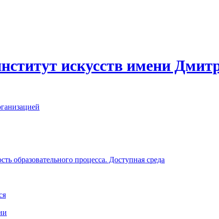
нститут искусств имени Дмит
рганизацией
ть образовательного процесса. Доступная среда
ся
ии