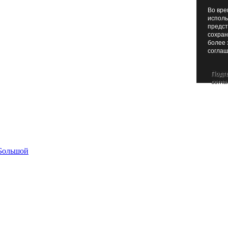
Во вре
исполь
предст
сохран
более 
соглаш
Подт
согла
Большой