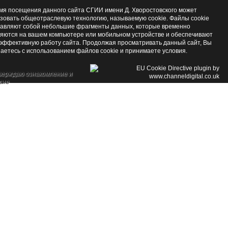
мя посещения данного сайта СГИИ имени Д. Хворостовского может
зовать общеотраслевую технологию, называемую cookie. Файлы cookie
авляют собой небольшие фрагменты данных, которые временно
яются на вашем компьютере или мобильном устройстве и обеспечивают
эффективную работу сайта. Продолжая просматривать данный сайт, Вы
аетесь с использованием файлов cookie и принимаете условия.
верждаю ознакомление и
сие