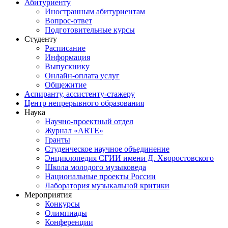
Абитуриенту
Иностранным абитуриентам
Вопрос-ответ
Подготовительные курсы
Студенту
Расписание
Информация
Выпускнику
Онлайн-оплата услуг
Общежитие
Аспиранту, ассистенту-стажеру
Центр непрерывного образования
Наука
Научно-проектный отдел
Журнал «ARTE»
Гранты
Студенческое научное объединение
Энциклопедия СГИИ имени Д. Хворостовского
Школа молодого музыковеда
Национальные проекты России
Лаборатория музыкальной критики
Мероприятия
Конкурсы
Олимпиады
Конференции