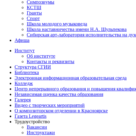
Симпозиумы
КСТШ
Гранты
Спорт
Школа молодого музыковеда
Школа наставничества имени Н.А. Шульпекова
Сибирская арт-лаборатория исполнительства на ду
Афиша
Институт
Об институте
Контакты и реквизиты
Структура СГИИ
Библиотека
Электронная информационная образовательная среда
Колледж
Центр непрерывного образования и повышения квалифик
Независимая оценка качества образования
Галерея
Видео с творческих мероприятий
О композиторском отделении в Красноярске
Газета Legeartis
Трудоустройство
Вакансии
Инструктажи