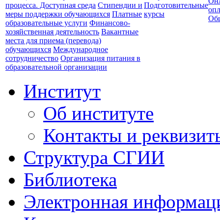
Он
процесса. Доступная среда
Стипендии и
Подготовительные
опл
меры поддержки обучающихся
Платные
курсы
Об
образовательные услуги
Финансово-
хозяйственная деятельность
Вакантные
места для приема (перевода)
обучающихся
Международное
сотрудничество
Организация питания в
образовательной организации
Институт
Об институте
Контакты и реквизит
Структура СГИИ
Библиотека
Электронная информаци