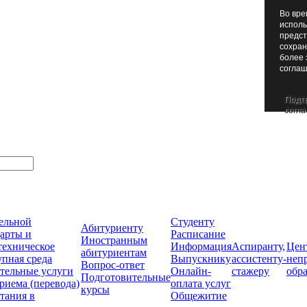
Во вре
исполь
предст
сохран
более 
соглаш
Подт
согла
тельной
Студенту
Абитуриенту
арты и
Расписание
Иностранным
техническое
Информация
Аспиранту,
Цен
абитуриентам
упная среда
Выпускнику
ассистенту-
неп
Вопрос-ответ
тельные услуги
Онлайн-
стажеру
обр
Подготовительные
риема (перевода)
оплата услуг
курсы
тания в
Общежитие