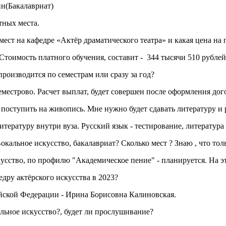
йн(Бакалавриат)
тных места.
ст на кафедре «Актёр драматического театра» и какая цена на 
Стоимость платного обучения, составит - 344 тысячи 510 рублей 
роизводится по семестрам или сразу за год?
местрово. Расчет выплат, будет совершен после оформления дог
ы поступить на живопись. Мне нужно будет сдавать литературу и
итературу внутри вуза. Русский язык - тестирование, литература
Вокальное искусство, бакалавриат? Сколько мест ? Знаю , что тол
усство, по профилю "Академическое пение" - планируется. На эт
едру актёрского искусства в 2023?
ийской Федерации - Ирина Борисовна Калиновская.
льное искусство?, будет ли прослушивание?