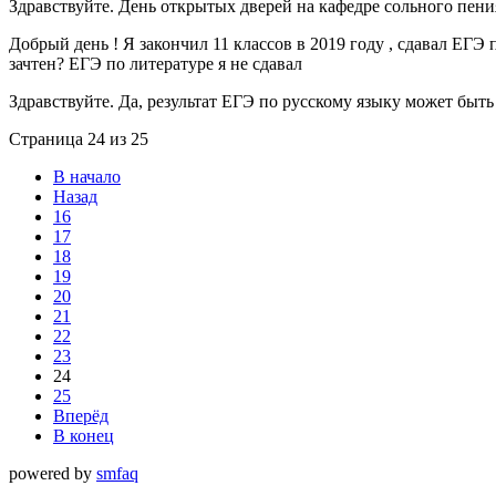
Здравствуйте. День открытых дверей на кафедре сольного пения
Добрый день ! Я закончил 11 классов в 2019 году , сдавал ЕГЭ
зачтен? ЕГЭ по литературе я не сдавал
Здравствуйте. Да, результат ЕГЭ по русскому языку может быть 
Страница 24 из 25
В начало
Назад
16
17
18
19
20
21
22
23
24
25
Вперёд
В конец
powered by
smfaq