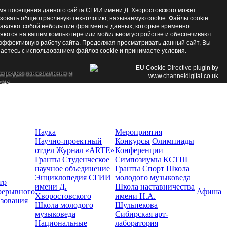
мя посещения данного сайта СГИИ имени Д. Хворостовского может
зовать общеотраслевую технологию, называемую cookie. Файлы cookie
авляют собой небольшие фрагменты данных, которые временно
яются на вашем компьютере или мобильном устройстве и обеспечивают
эффективную работу сайта. Продолжая просматривать данный сайт, Вы
аетесь с использованием файлов cookie и принимаете условия.
верждаю ознакомление и
сие
Наука
Мероприятия
Научно-проектный
Конкурсы
Олимпиады
отдел
Журнал «ARTE»
Конференции
Гранты
Студенческое
Симпозиумы
КСТШ
научное объединение
Гранты
Спорт
Школа
Энциклопедия СГИИ
молодого музыковеда
тр
имени Д.
Школа наставничества
рерывного
Афиша
Хворостовского
имени Н.А.
азования
Школа молодого
Шульпекова
музыковеда
Сибирская арт-
Национальные
лаборатория