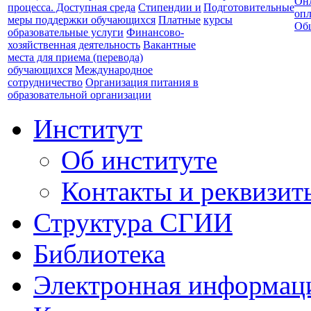
Он
процесса. Доступная среда
Стипендии и
Подготовительные
опл
меры поддержки обучающихся
Платные
курсы
Об
образовательные услуги
Финансово-
хозяйственная деятельность
Вакантные
места для приема (перевода)
обучающихся
Международное
сотрудничество
Организация питания в
образовательной организации
Институт
Об институте
Контакты и реквизит
Структура СГИИ
Библиотека
Электронная информаци