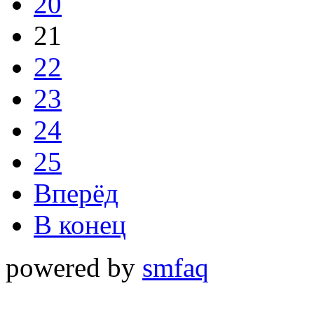
20
21
22
23
24
25
Вперёд
В конец
powered by
smfaq