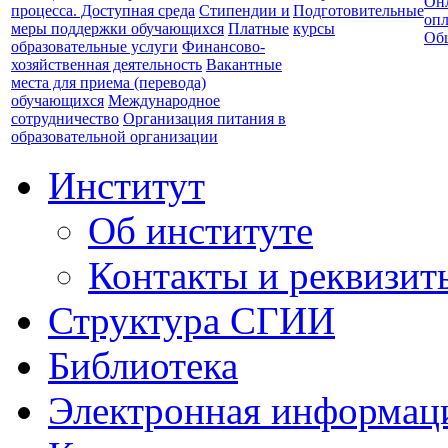
Он
процесса. Доступная среда
Стипендии и
Подготовительные
опл
меры поддержки обучающихся
Платные
курсы
Об
образовательные услуги
Финансово-
хозяйственная деятельность
Вакантные
места для приема (перевода)
обучающихся
Международное
сотрудничество
Организация питания в
образовательной организации
Институт
Об институте
Контакты и реквизит
Структура СГИИ
Библиотека
Электронная информаци