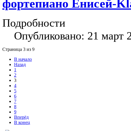
фортепиано Енисей-Kl
Подробности
Опубликовано: 21 март 
Страница 3 из 9
В начало
Назад
1
2
3
4
5
6
7
8
9
Вперёд
В конец