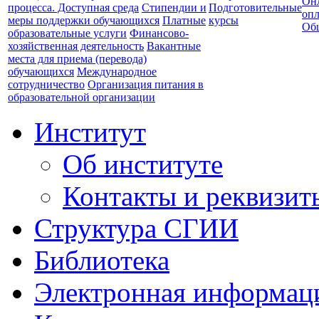
Он
процесса. Доступная среда
Стипендии и
Подготовительные
опл
меры поддержки обучающихся
Платные
курсы
Об
образовательные услуги
Финансово-
хозяйственная деятельность
Вакантные
места для приема (перевода)
обучающихся
Международное
сотрудничество
Организация питания в
образовательной организации
Институт
Об институте
Контакты и реквизит
Структура СГИИ
Библиотека
Электронная информаци