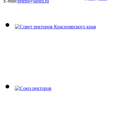
E-mail:
priem@sibgii.ru