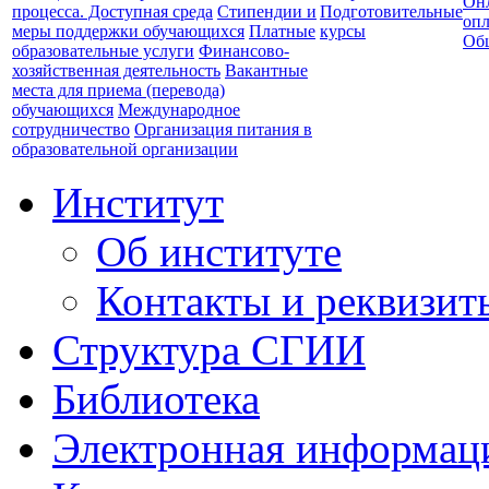
Он
процесса. Доступная среда
Стипендии и
Подготовительные
опл
меры поддержки обучающихся
Платные
курсы
Об
образовательные услуги
Финансово-
хозяйственная деятельность
Вакантные
места для приема (перевода)
обучающихся
Международное
сотрудничество
Организация питания в
образовательной организации
Институт
Об институте
Контакты и реквизит
Структура СГИИ
Библиотека
Электронная информаци